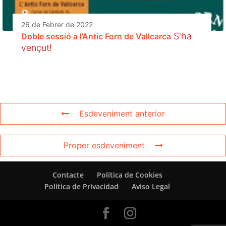
26 de Febrer de 2022
S'ha
Doble sessió a l’Antic Forn de Vallcarca
vençut!
Esdeveniment anterior
Proper esdeveniment
Contacte
Política de Cookies
Política de Privacidad
Aviso Legal