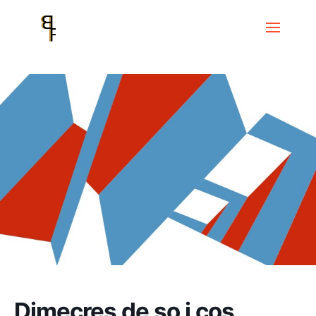
Inici
Events
Dimecres de so i cos
Dimecres de so i cos Instal·lació
per a la sublimació d’un cos
Dimecres de so i cos