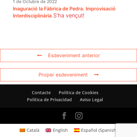
1 de Octubre de 2022
Inaguració la Fàbrica de Pedra. Improvisació
S'ha vençut!
Interdisciplinària
Esdeveniment anterior
Proper esdeveniment
Contacte
Política de Cookies
Política de Privacidad
Aviso Legal
Català
English
Español
(
Spanish
)