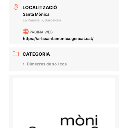
LOCALITZACIÓ
Santa Mònica
La Rambla, 7, Barcelona
PÀGINA WEB
https://artssantamonica.gencat.cat/
CATEGORIA
Dimecres de so i cos