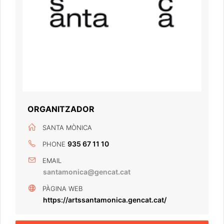
ORGANITZADOR
SANTA MÒNICA
935 67 11 10
PHONE
EMAIL
santamonica@gencat.cat
PÀGINA WEB
https://artssantamonica.gencat.cat/