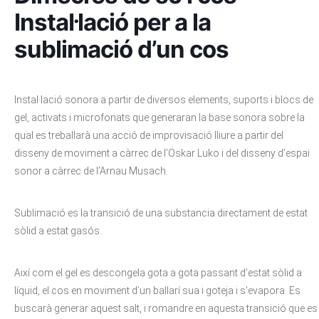
Instal·lació per a la
sublimació d’un cos
Instal·lació sonora a partir de diversos elements, suports i blocs de
gel, activats i microfonats que generaran la base sonora sobre la
qual es treballarà una acció de improvisació lliure a partir del
disseny de moviment a càrrec de l’Oskar Luko i del disseny d’espai
sonor a càrrec de l’Arnau Musach.
Sublimació es la transició de una substancia directament de estat
sòlid a estat gasós.
Així com el gel es descongela gota a gota passant d’estat sòlid a
líquid, el cos en moviment d’un ballarí sua i goteja i s’evapora. Es
buscarà generar aquest salt, i romandre en aquesta transició que es