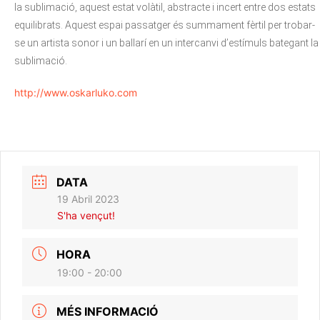
la sublimació, aquest estat volàtil, abstracte i incert entre dos estats
equilibrats. Aquest espai passatger és summament fèrtil per trobar-
se un artista sonor i un ballarí en un intercanvi d’estímuls bategant la
sublimació.
http://www.oskarluko.com
DATA
19 Abril 2023
S'ha vençut!
HORA
19:00 - 20:00
MÉS INFORMACIÓ