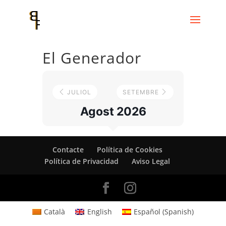
El Generador
JULIOL
SETEMBRE
Agost 2026
Contacte
Política de Cookies
Política de Privacidad
Aviso Legal
Català
English
Español
(
Spanish
)