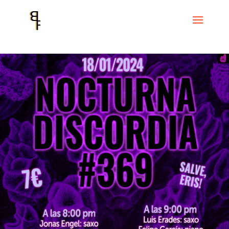
Inicio
Events
Cicle Noche Discordiana
Nocturna Discordiana #
369