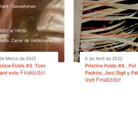
de Marzo de 2022
6 de Abril de 2022
istine Folds #3. Tom
Pristine Folds #4 . Pol
Finalizdo!
ant solo
Padrós, Joni Sigil y Pa
Finalizdo!
Volt