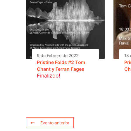
9 de Febrero de 2022
18 
Pristine Folds #2 Tom
Pr
Chant y Ferran Fages
Ch
Finalizdo!
Evento anterior