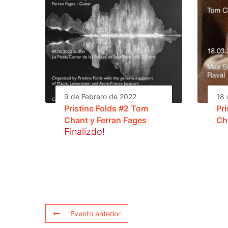
9 de Febrero de 2022
18 
Pristine Folds #2 Tom
Pr
Chant y Ferran Fages
Ch
Finalizdo!
Evento anterior