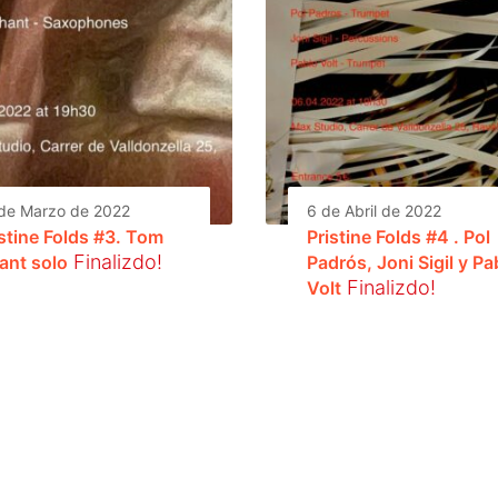
de Marzo de 2022
6 de Abril de 2022
istine Folds #3. Tom
Pristine Folds #4 . Pol
Finalizdo!
ant solo
Padrós, Joni Sigil y Pa
Finalizdo!
Volt