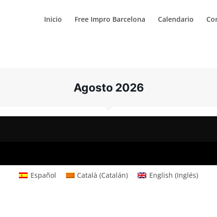
Inicio
Free Impro Barcelona
Calendario
Co
a
Agosto 2026
Español
Català
(
Catalán
)
English
(
Inglés
)