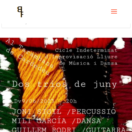
Home
Events
Cicle Indeterminat de improvisació lliure de música i
dansa
Cicle indeterminat d’improvisació lliure de Música i Dansa – Dos
Trios de Juny