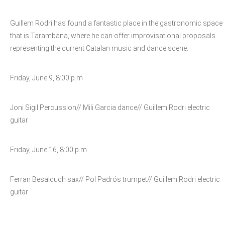
Guillem Rodri has found a fantastic place in the gastronomic space
that is Tarambana, where he can offer improvisational proposals
representing the current Catalan music and dance scene.
Friday, June 9, 8:00 p.m
Joni Sigil Percussion// Mili Garcia dance// Guillem Rodri electric
guitar
Friday, June 16, 8:00 p.m
Ferran Besalduch sax// Pol Padrós trumpet// Guillem Rodri electric
guitar