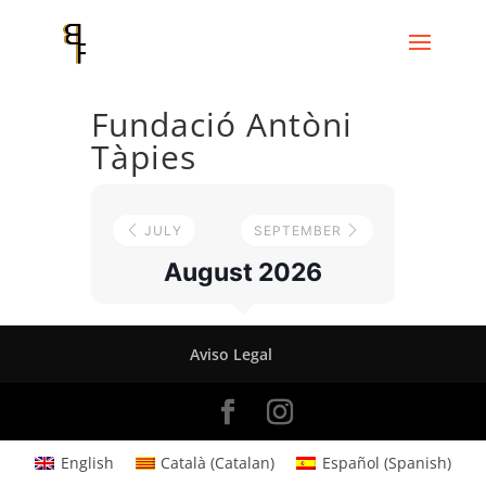
Fundació Antòni
Tàpies
JULY
SEPTEMBER
August 2026
Aviso Legal
English
Català
(
Catalan
)
Español
(
Spanish
)