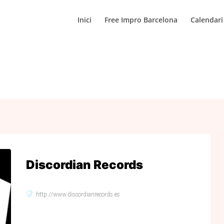
Inici
Free Impro Barcelona
Calendari
Discordian Records
http://www.discordianrecords.es