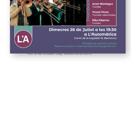
No s'ha trobat cap esdeveniment!