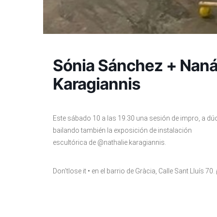
Sónia Sánchez + Naná 
Karagiannis
Este sábado 10 a las 19.30 una sesión de impro, a dú
bailando también la exposición de instalación
escultórica de @nathalie.karagiannis.
Don’tlose it • en el barrio de Gràcia, Calle Sant Lluís 7