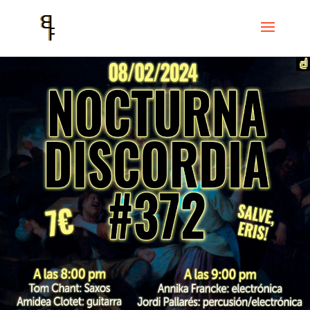
Inicio
Events
Cicle Noche Discordiana
Nocturna Discordia #372