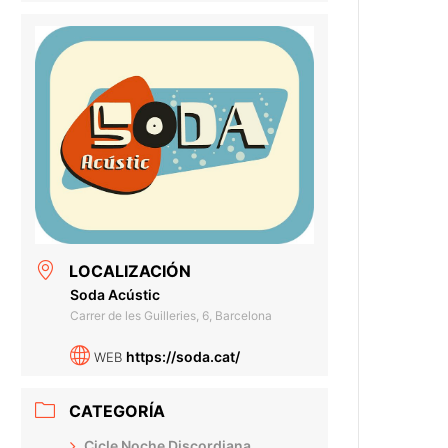
LOCALIZACIÓN
Soda Acústic
Carrer de les Guilleries, 6, Barcelona
https://soda.cat/
WEB
CATEGORÍA
Cicle Noche Discordiana