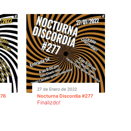
27 de Enero de 2022
276
Nocturna Discordia #277
Finalizdo!