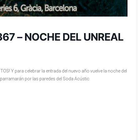
# 367 – NOCHE DEL UNREAL
 para celebrar la entrada del nuevo año vuelve la noche del
sparramarán por las paredes del Soda Acústic.