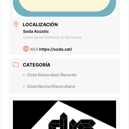
LOCALIZACIÓN
Soda Acústic
Carrer de les Guilleries, 6, Barcelona
https://soda.cat/
WEB
CATEGORÍA
Cicle Discordian Records
Cicle Noche Discordiana