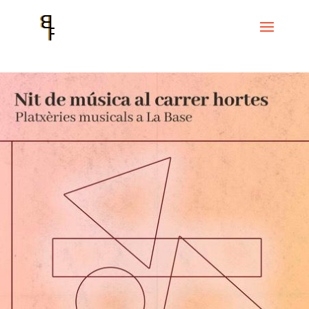
Inicio
Events
Cicle La Base
Músiques al carrer Hortes: Sings Of
Freedom