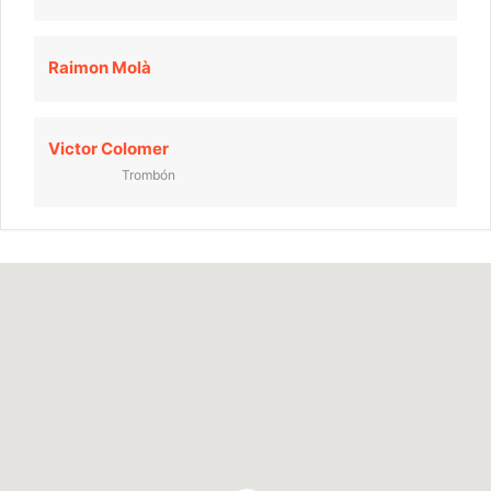
Raimon Molà
Victor Colomer
Trombón