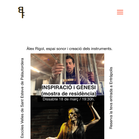
Inicio
Events
Taula de Cultura Sant Esteve de Palautordera
INSPIRACIÓ i GÈNESI (mostra de residència): Àlex Rigol i Sònia Sánchez