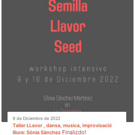
9 de Diciembre de 2022
Taller LLavor , dansa, musica, improvisació
Finalizdo!
lliure: Sónia Sànchez