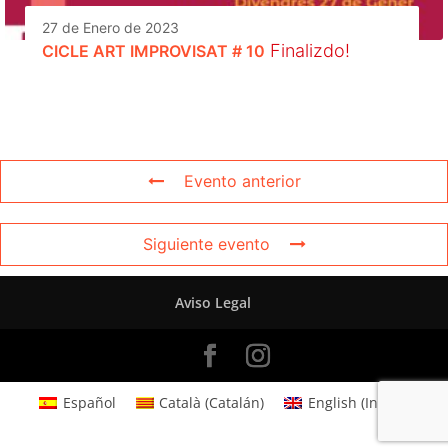
27 de Enero de 2023
Finalizdo!
CICLE ART IMPROVISAT # 10
Evento anterior
Siguiente evento
Aviso Legal
Español
Català
(
Catalán
)
English
(
Inglés
)