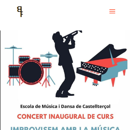
Inicio
Events
Cicle Escola de música de Castellterçol
Improvisem
amb música. Pol Padrós, Alexander Cahen i Jordi Pallarès