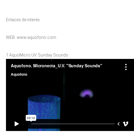
Enlaces de interés:
WEB: www.aquofono.com
1 AquoMicro UV. Sunday Sounds