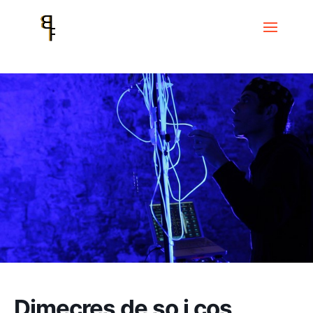
Inicio
Events
Dimecres de so i cos
Dimecres de so i cos
AQUÒFON. SONATA DEL SOMNI. Patxi Valera
Dimecres de so i cos