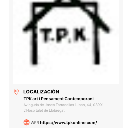
LOCALIZACIÓN
TPK art i Pensament Contemporani
Avinguda de Josep Tarradellas i Joan, 44, 08901
L'Hospitalet de Llobregat
https://www.tpkonline.com/
WEB