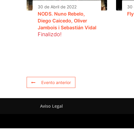
30 de Abril de 2022
30 
NODS. Nuno Rebelo,
Fl
Diego Caicedo, Oliver
Jambois i Sebastián Vidal
Finalizdo!
Evento anterior
Aviso Legal