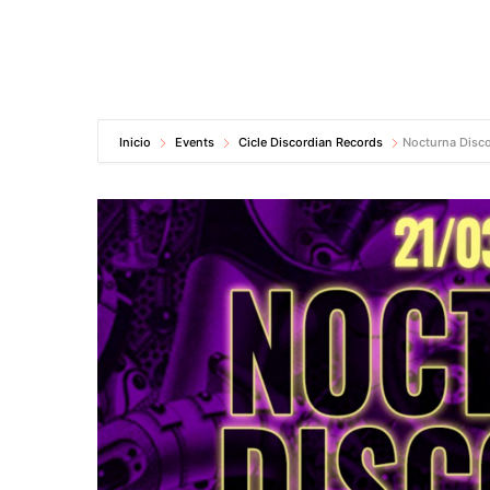
Inicio
Events
Cicle Discordian Records
Nocturna Disco