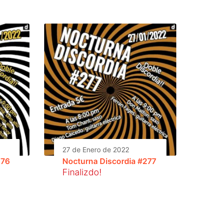
27 de Enero de 2022
276
Nocturna Discordia #277
Finalizdo!