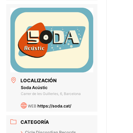
LOCALIZACIÓN
Soda Acústic
Carrer de les Guilleries, 6, Barcelona
https://soda.cat/
WEB
CATEGORÍA
Cicle Discordian Records