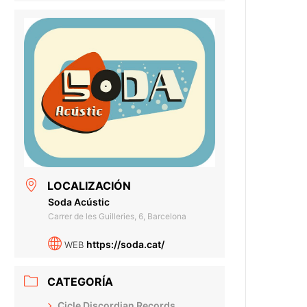
LOCALIZACIÓN
Soda Acústic
Carrer de les Guilleries, 6, Barcelona
https://soda.cat/
WEB
CATEGORÍA
Cicle Discordian Records