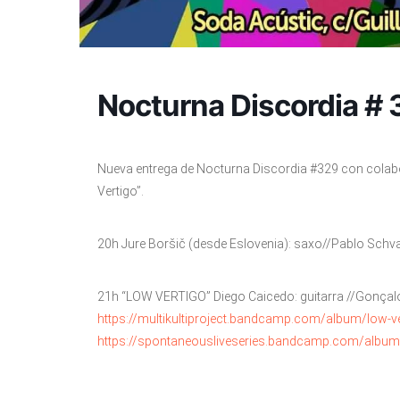
Nocturna Discordia #
Nueva entrega de Nocturna Discordia #329 con colab
Vertigo”.
20h Jure Boršič (desde Eslovenia): saxo//Pablo Schvar
21h “LOW VERTIGO” Diego Caicedo: guitarra //Gonçalo 
https://multikultiproject.bandcamp.com/album/low-ve
https://spontaneousliveseries.bandcamp.com/album/