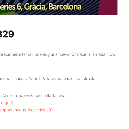
 329
oraciones internacionales y una nueva formación llamada “Low
zman: guitarra//Jordi Pallarés: batería deconstruida
Almeida: bajo//Vasco Trilla: batería
rtigo-2
spontaneous-live-series-d01