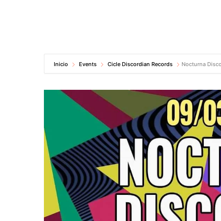
Inicio
Events
Cicle Discordian Records
Nocturna Disco