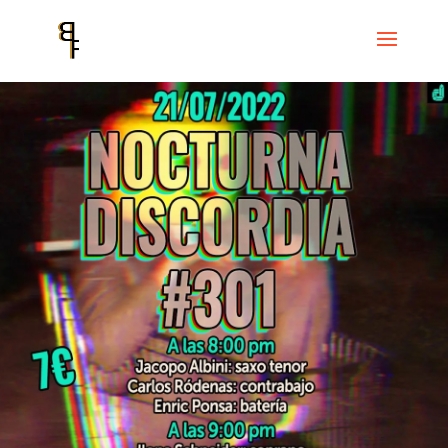
Inicio
Events
Cicle Discordian Records
Nocturna Discordia # 301