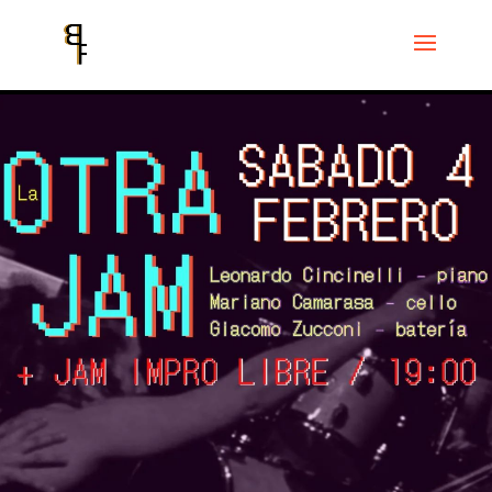
Inicio
Events
Sinestesia
“La Otra Jam”