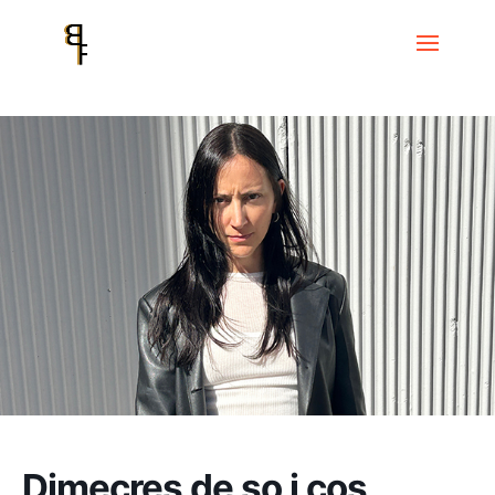
Inicio
Events
Dimecres de so i cos
Dimecres de so i cos Secrets
Profunds
Dimecres de so i cos