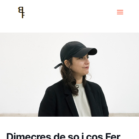
Inicio
Events
Dimecres de so i cos
Dimecres de so i cos Fer oïble
l’audible
Dimecres de so i cos Fer