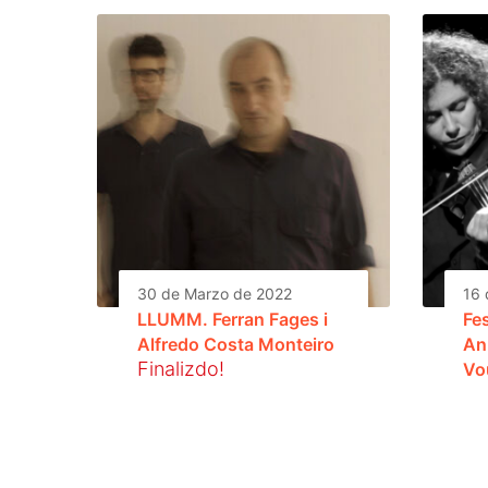
30 de Marzo de 2022
16 
LLUMM. Ferran Fages i
Fe
Alfredo Costa Monteiro
An
Finalizdo!
Vo