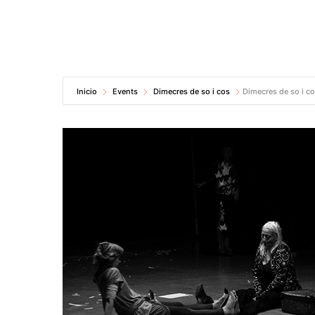
Inicio
Events
Dimecres de so i cos
Dimecres de so i co