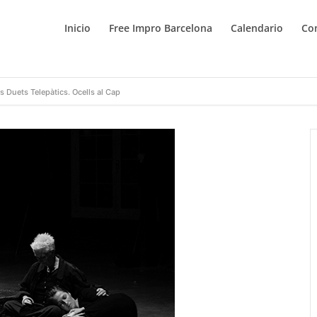
Inicio
Free Impro Barcelona
Calendario
Co
s Duets Telepàtics. Ocells al Cap