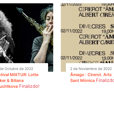
de Octubre de 2022
2 de Noviembre de 2022
stival MIXTUR: Lotte
Âmago : Cirerot. Arts
Finalizd
ker & Biliana
Sant Mònica
Finalizdo!
uchtkova