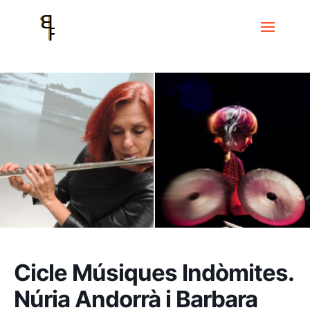
Inicio
Events
Cicle Músiques Indòmites
Cicle Músiques
Indòmites. Núria Andorrà i Barbara Held
Cicle Músiques Indòmites.
Núria Andorrà i Barbara