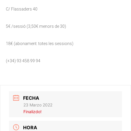
C/ Flassaders 40
5€ /sessió (3,50€ menors de 30)
18€ (abonament. totes les sessions)
(+34) 93 458 99 94
FECHA
23 Marzo 2022
Finalizdo!
HORA