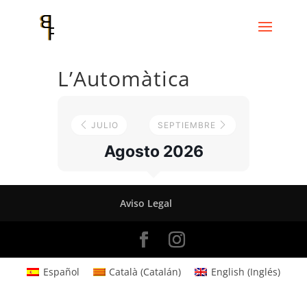
L’Automàtica
JULIO
SEPTIEMBRE
Agosto 2026
Aviso Legal
Español
Català
(
Catalán
)
English
(
Inglés
)