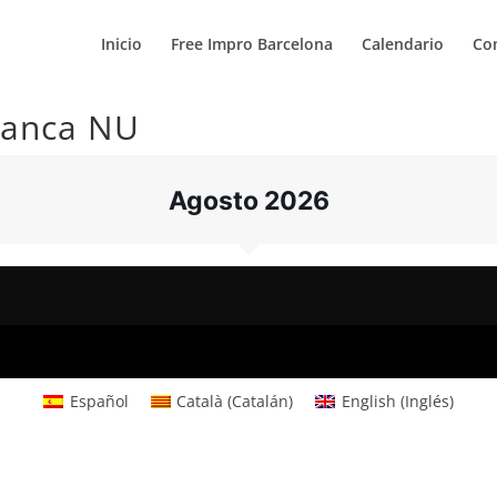
Inicio
Free Impro Barcelona
Calendario
Co
franca NU
Agosto 2026
Español
Català
(
Catalán
)
English
(
Inglés
)