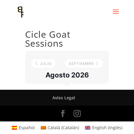
Cicle Goat
Sessions
JULIO
SEPTIEMBRE
Agosto 2026
Aviso Legal
Español
Català
(
Catalán
)
English
(
Inglés
)