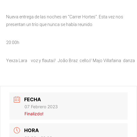
Nueva entrega de las noches en “Carrer Hortes”. Esta vez nos
presentan un trío que nunca se había reunido.
20:00h
Yexza Lara voz y flauta// João Braz cello// Majo Villafaina danza
FECHA
07 Febrero 2023
Finalizdo!
HORA