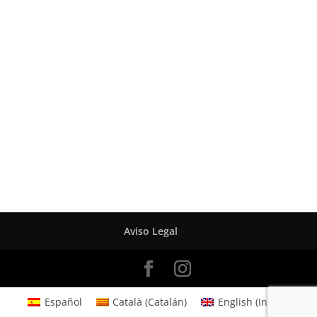
Aviso Legal
Español
Català
(
Catalán
)
English
(
Inglés
)