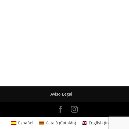
Aviso Legal
Español
Català
(
Catalán
)
English
(
Inglés
)