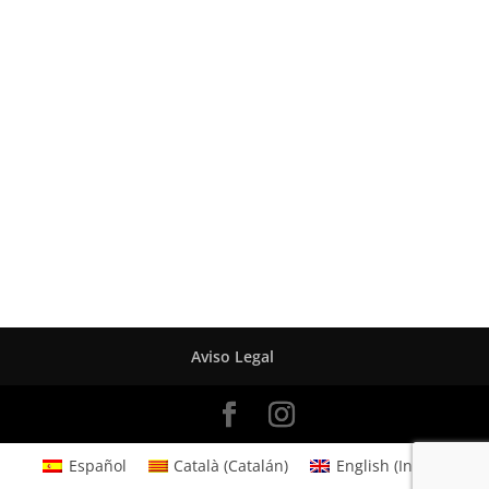
Aviso Legal
Español
Català
(
Catalán
)
English
(
Inglés
)